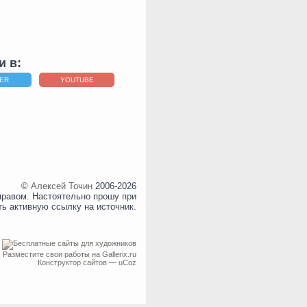
и в:
TER
YOUTUBE
©
Алексей Точин
2006-2026
правом. Настоятельно прошу при
ть активную ссылку на источник.
Разместите свои работы на Gallerix.ru
Конструктор сайтов
—
uCoz