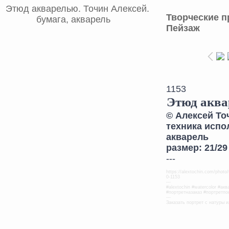
Творческие п
Пейзаж
1153
Этюд акв
©
Алексей То
техника испо
акварель
размер: 21/29 
---
https://alextochin.com/photo/
0-1153
---
#alextochin #watercolor #ак
#портретназаказ #портретпо
---
Заказать портрет с натуры и