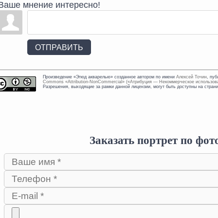
Ваше мнение интересно!
ОТПРАВИТЬ
Произведение «
Этюд акварелью
» созданное автором по имени
Алексей Точин
, пу
Commons «Attribution-NonCommercial» («Атрибуция — Некоммерческое использов
Разрешения, выходящие за рамки данной лицензии, могут быть доступны на стра
Заказать портрет по фот