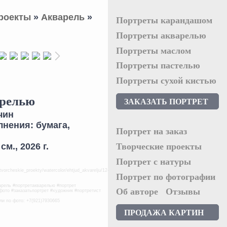
роекты
»
Акварель
»
Портреты карандашом
Портреты акварелью
Портреты маслом
Портреты пастелью
Портреты сухой кистью
арелью
ЗАКАЗАТЬ ПОРТРЕТ
чин
лнения: бумага,
Портрет на заказ
см., 2026 г.
Творческие проекты
Портрет с натуры
tvorcheskie_proekty/watercolor/ehtjud_akvarelju/12-
Портрет по фотографии
варель #портретакварелью #портрет
Об авторе
Отзывы
фото #заказатьпортрет #художник #портретист
ли по фото: +7(921)7930665
ПРОДАЖА КАРТИН