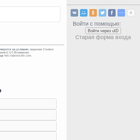
0
Войти с помощью:
Войти через uID
Старая форма входа
бликуется на условиях
лицензии Creative
ание») 4.0 Всемирная
.
нице
httt://alextochin.com
.
о