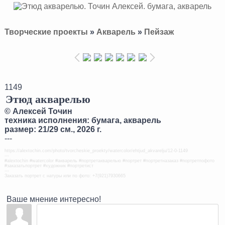
Творческие проекты
»
Акварель
»
Пейзаж
1149
Этюд акварелью
©
Алексей Точин
техника исполнения: бумага, акварель
размер: 21/29 см., 2026 г.
---
https://alextochin.com/photo/tvorcheskie_proekty/watercolor/ehtjud_akvarelju/12-0-1149
---
#alextochin #watercolor #акварель #портретакварелью #портрет #портретназаказ #портретпофото
#заказатьпортрет #художник #портретист
---
Заказать портрет с натуры или по фото: +7(921)7930665
Ваше мнение интересно!