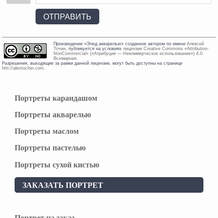
ОТПРАВИТЬ
Произведение «
Этюд акварелью
» созданное автором по имени
Алексей
Точин
, публикуется на условиях
лицензии Creative Commons «Attribution-
NonCommercial» («Атрибуция — Некоммерческое использование») 4.0
Всемирная
.
Разрешения, выходящие за рамки данной лицензии, могут быть доступны на странице
httt://alextochin.com
.
Портреты карандашом
Портреты акварелью
Портреты маслом
Портреты пастелью
Портреты сухой кистью
ЗАКАЗАТЬ ПОРТРЕТ
Портрет на заказ