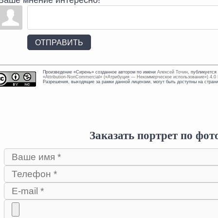
Ваше мнение интересно!
ОТПРАВИТЬ
Произведение «
Сирень
» созданное автором по имени
Алексей Точин
, публикуется
«Attribution-NonCommercial» («Атрибуция — Некоммерческое использование») 4.0
Разрешения, выходящие за рамки данной лицензии, могут быть доступны на стра
Заказать портрет по фот