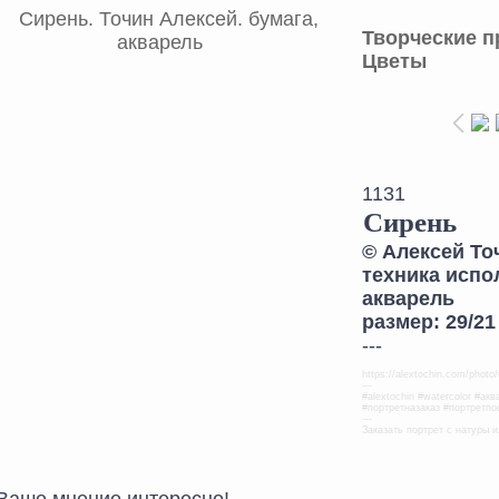
Творческие п
Цветы
1131
Сирень
©
Алексей То
техника испо
акварель
размер: 29/21 
---
https://alextochin.com/photo/
---
#alextochin #watercolor #ак
#портретназаказ #портретпо
---
Заказать портрет с натуры и