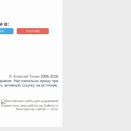
и в:
TER
YOUTUBE
©
Алексей Точин
2006-2026
правом. Настоятельно прошу при
ть активную ссылку на источник.
Разместите свои работы на Gallerix.ru
Конструктор сайтов
—
uCoz