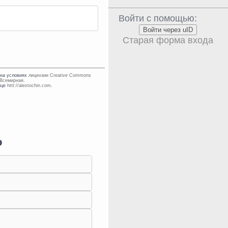
Войти с помощью:
Войти через uID
Старая форма входа
 на условиях
лицензии Creative Commons
 Всемирная
.
нице
httt://alextochin.com
.
о