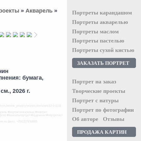
роекты
»
Акварель
»
Портреты карандашом
Портреты акварелью
Портреты маслом
Портреты пастелью
Портреты сухой кистью
ЗАКАЗАТЬ ПОРТРЕТ
чин
лнения: бумага,
Портрет на заказ
см., 2026 г.
Творческие проекты
Портрет с натуры
tvorcheskie_proekty/watercolor/siren/12-0-1131
Портрет по фотографии
варель #портретакварелью #портрет
фото #заказатьпортрет #художник #портретист
Об авторе
Отзывы
ли по фото: +7(921)7930665
ПРОДАЖА КАРТИН