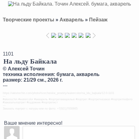
Творческие проекты
»
Акварель
»
Пейзаж
1101
На льду Байкала
©
Алексей Точин
техника исполнения: бумага, акварель
размер: 21/29 см., 2026 г.
---
https://alextochin.com/photo/tvorcheskie_proekty/watercolor/na_ldu_bajkala/12-0-1101
---
#alextochin #watercolor #акварель #портретакварелью #портрет #портретназаказ #портретпофото
#заказатьпортрет #художник #портретист
---
Заказать портрет с натуры или по фото: +7(921)7930665
Ваше мнение интересно!