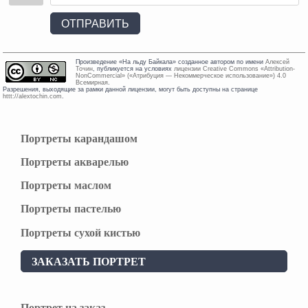
ОТПРАВИТЬ
Произведение «
На льду Байкала
» созданное автором по имени
Алексей
Точин
, публикуется на условиях
лицензии Creative Commons «Attribution-
NonCommercial» («Атрибуция — Некоммерческое использование») 4.0
Всемирная
.
Разрешения, выходящие за рамки данной лицензии, могут быть доступны на странице
httt://alextochin.com
.
Портреты карандашом
Портреты акварелью
Портреты маслом
Портреты пастелью
Портреты сухой кистью
ЗАКАЗАТЬ ПОРТРЕТ
Портрет на заказ