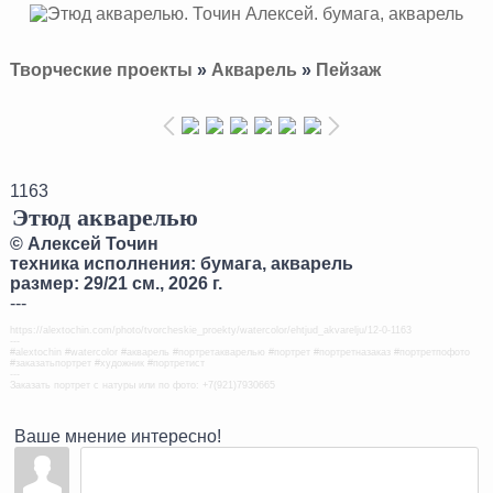
Творческие проекты
»
Акварель
»
Пейзаж
1163
Этюд акварелью
©
Алексей Точин
техника исполнения: бумага, акварель
размер: 29/21 см., 2026 г.
---
https://alextochin.com/photo/tvorcheskie_proekty/watercolor/ehtjud_akvarelju/12-0-1163
---
#alextochin #watercolor #акварель #портретакварелью #портрет #портретназаказ #портретпофото
#заказатьпортрет #художник #портретист
---
Заказать портрет с натуры или по фото: +7(921)7930665
Ваше мнение интересно!