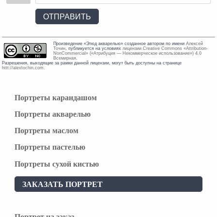
ОТПРАВИТЬ
Произведение «
Этюд акварелью
» созданное автором по имени
Алексей
Точин
, публикуется на условиях
лицензии Creative Commons «Attribution-
NonCommercial» («Атрибуция — Некоммерческое использование») 4.0
Всемирная
.
Разрешения, выходящие за рамки данной лицензии, могут быть доступны на странице
httt://alextochin.com
.
Портреты карандашом
Портреты акварелью
Портреты маслом
Портреты пастелью
Портреты сухой кистью
ЗАКАЗАТЬ ПОРТРЕТ
Портрет на заказ